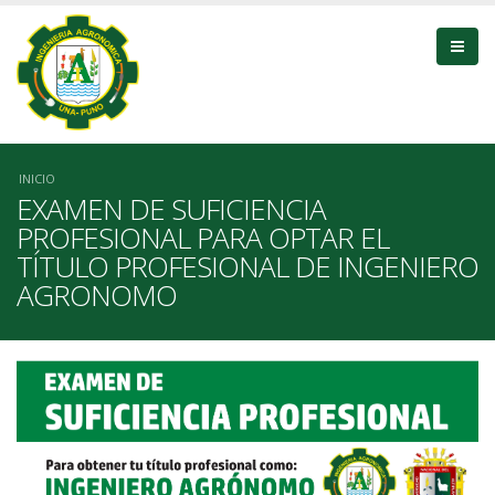
Pasar
al
contenido
principal
Sobrescribir
INICIO
EXAMEN DE SUFICIENCIA
enlaces
PROFESIONAL PARA OPTAR EL
TÍTULO PROFESIONAL DE INGENIERO
de
AGRONOMO
ayuda
a
la
navegación